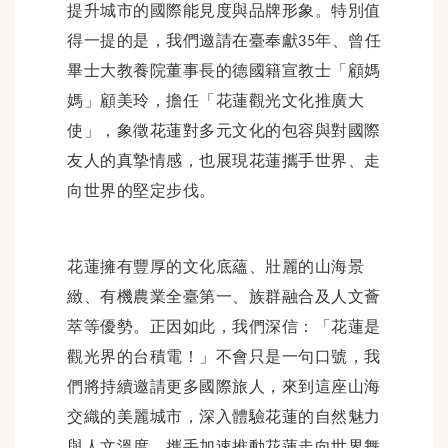
提升城市的國際能見度與品牌形象。特別值
得一提的是，我們邀請在臺奉獻
年、曾任
35
畢士大教養院董事長的德國籍宣教士「顧媽
媽」顧美玲，擔任「花蓮觀光文化推廣大
使」，象徵花蓮對多元文化的包容與對國際
友人的真摯情感，也展現花蓮攜手世界、走
向世界的堅定步伐。
花蓮擁有豐厚的文化底蘊、壯麗的山海景
緻、有機農業全臺第一、族群融合及人文薈
萃等優勢。正因如此，我們深信：「花蓮是
觀光界的台積電！」不會只是一句口號，我
們將持續邀請更多國際旅人，來到這座山海
交織的美麗城市，深入體驗花蓮的自然魅力
與人文溫度，攜手加速推動花蓮走向世界舞