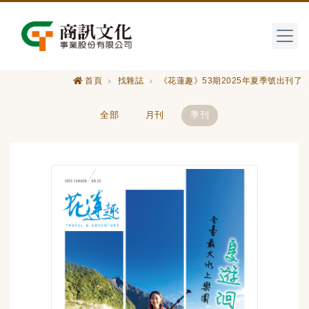
首頁
找雜誌
《花蓮趣》53期2025年夏季號出刊了
全部
月刊
季刊