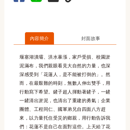
內容簡介
封面故事
堰塞湖潰壩、洪水暴漲，家戶受損、校園淤
泥滿布，我們親眼看見大自然的力量，也深
深感受到「花蓮人，是不能被打倒的」。然
而，在最艱難的時刻，無數人伸出雙手，用
行動寫下希望。鏟子超人揮動著鏟子，一鏟
一鏟清出淤泥，也清出了重建的勇氣；企業
團體、工程同仁、國軍弟兄自四面八方趕
來，以力量托住受災的鄉親，用行動告訴我
們：花蓮不是自己在面對這些。上天給了花