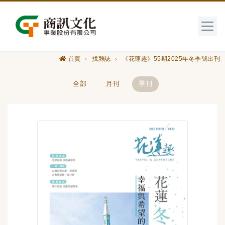
首頁
找雜誌
《花蓮趣》55期2025年冬季號出刊
全部
月刊
季刊