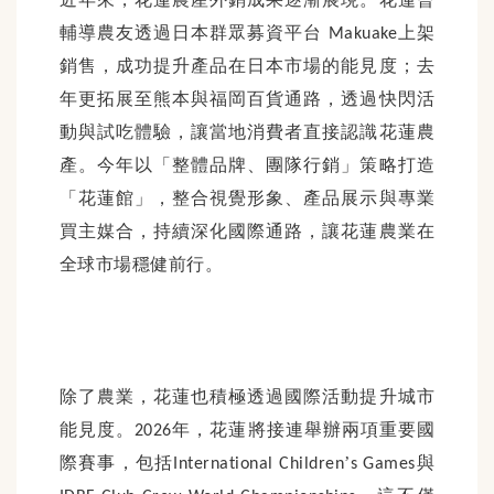
輔導農友透過日本群眾募資平台
上架
Makuake
銷售，成功提升產品在日本市場的能見度；去
年更拓展至熊本與福岡百貨通路，透過快閃活
動與試吃體驗，讓當地消費者直接認識花蓮農
產。今年以「整體品牌、團隊行銷」策略打造
「花蓮館」，整合視覺形象、產品展示與專業
買主媒合，持續深化國際通路，讓花蓮農業在
全球市場穩健前行。
除了農業，花蓮也積極透過國際活動提升城市
能見度。
年，花蓮將接連舉辦兩項重要國
2026
際賽事，包括
’
與
International Children
s Games